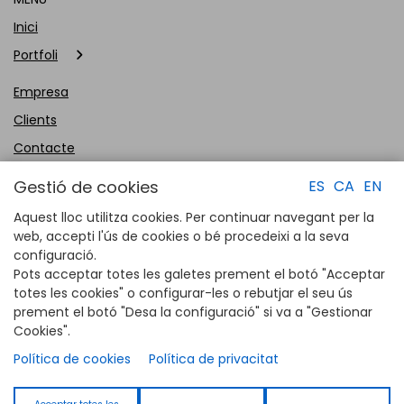
Inici
Portfoli
Empresa
Clients
Contacte
Gestió de cookies
ES
CA
EN
Aquest lloc utilitza cookies. Per continuar navegant per la
web, accepti l'ús de cookies o bé procedeixi a la seva
configuració.
Pots acceptar totes les galetes prement el botó "Acceptar
totes les cookies" o configurar-les o rebutjar el seu ús
prement el botó "Desa la configuració" si va a "Gestionar
Cookies".
Finançat per la Unió Europea - NextGenerationEU. Tot i això, els punts de
Política de cookies
Política de privacitat
vista i les opinions expressades són únicament els de l'autor o autors i
no reflecteixen necessàriament els de la Unió Europea o la Comissió