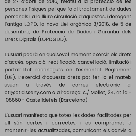
de 27 d’abril de 2016, relatiu a la protecció de les
persones físiques pel que fa al tractament de dades
personals i a la lliure circulació d’aquestes, i derogant
l’antiga LOPD, la nova Llei orgànica 3/2018, de 5 de
desembre, de Protecció de Dades i Garantia dels
Drets Digitals (LOPDGDD).
L’usuari podrà en qualsevol moment exercir els drets
d’accés, oposició, rectificació, cancel·lació, limitació i
portabilitat reconeguts en l’esmentat Reglament
(UE). L’exercici d’aquests drets pot fer-lo el mateix
usuari a través de correu electrònic a:
oti@otidisseny.com o a l’adreça: c./ Mollet, 24, 4t 1a -
08860 - Castelldefels (Barcelona)
L’usuari manifesta que totes les dades facilitades per
ell són certes i correctes, i es compromet a
mantenir-les actualitzades, comunicant els canvis a