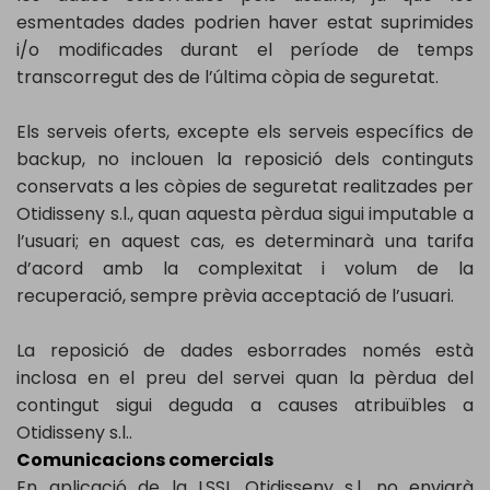
esmentades dades podrien haver estat suprimides
i/o modificades durant el període de temps
transcorregut des de l’última còpia de seguretat.
Els serveis oferts, excepte els serveis específics de
backup, no inclouen la reposició dels continguts
conservats a les còpies de seguretat realitzades per
Otidisseny s.l., quan aquesta pèrdua sigui imputable a
l’usuari; en aquest cas, es determinarà una tarifa
d’acord amb la complexitat i volum de la
recuperació, sempre prèvia acceptació de l’usuari.
La reposició de dades esborrades només està
inclosa en el preu del servei quan la pèrdua del
contingut sigui deguda a causes atribuïbles a
Otidisseny s.l..
Comunicacions comercials
En aplicació de la LSSI. Otidisseny s.l. no enviarà