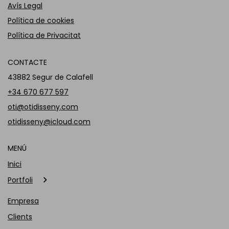
Avís Legal
Política de cookies
Política de Privacitat
CONTACTE
43882 Segur de Calafell
+34 670 677 597
oti@otidisseny.com
otidisseny@icloud.com
MENÚ
Inici
Portfoli
Empresa
Clients