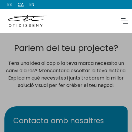
ES
CA
EN
Parlem del teu projecte?
Tens una idea al cap o la teva marca necessita un
canvi d’aires? M’encantaria escoltar la teva història.
Explica’m què necessites i junts trobarem la millor
solució visual per fer créixer el teu negoci.
Contacta amb nosaltres