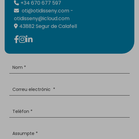
+34 670 677 597
oti@otidisseny.com
-
otidisseny@icloud.com
43882 Segur de Calafell