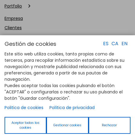
Portfolio
Empresa
Clientes
Contacto
Gestión de cookies
ES
CA
EN
Este sitio web utiliza cookies, tanto propias como de
terceros, para recopilar información estadística sobre su
navegación y mostrarle publicidad relacionada con sus
preferencias, generada a partir de sus pautas de
navegación.
Puedes aceptar todas las cookies pulsando el botón
"ACEPTAR" o configurarlas o rechazar su uso pulsando el
botón "Guardar configuración".
Financiado por la Unión Europea - NextGenerationEU. Sin embargo, los
Politica de cookies
Política de privacidad
puntos de vista y las opiniones expresadas son únicamente los del autor
o autores y no reflejan necesariamente los de la Unión Europea o la
Aceptar todas las
Comisión Europea. Ni la Unión Europea ni la Comisión Europea pueden ser
Gestionar cookies
Rechazar
cookies
consideradas responsables de las mismas.