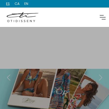
ES
CA
EN
Tendencias 2026: El momento es ahora
Nuevas promos y catálogos para Sección 8 de
Docor, Selene, Roidal y Tessy