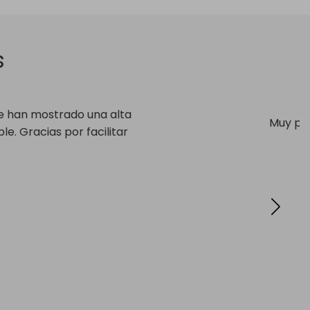
s
s a los problemas que puedan surgir en los
aphic Europe